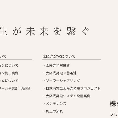
ー
ム
ト
ピ
ッ
ク
ス
リ
ノ
ベ
ー
シ
ョ
ン
リ
フ
ォ
ー
ム
サ
イ
エ
ン
ス
生が未来を繋ぐ
いて
太陽光発電について
ョンについて
太陽光発電投資
ョン施工実例
太陽光発電×蓄電池
ームについて
ソーラーシェアリング
ホーム事業部
（新築）
自家消費型太陽光発電
プロジェクト
太陽光発電システム
設置実例
メンテナンス
施工の流れ
フリ