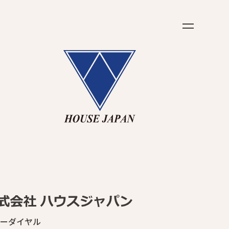
ホ
ー
ム
太
陽
光
発
電
会
社
概
要
お
問
い
合
わ
せ
ー
ダイヤル